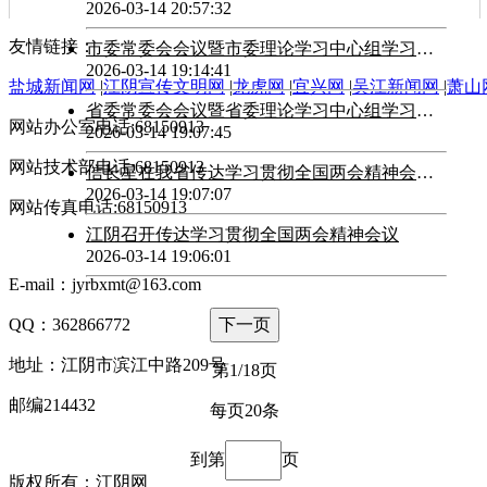
2026-03-14 20:57:32
友情链接：
市委常委会会议暨市委理论学习中心组学习会召开
2026-03-14 19:14:41
盐城新闻网
|
江阴宣传文明网
|
龙虎网
|
宜兴网
|
吴江新闻网
|
萧山
省委常委会会议暨省委理论学习中心组学习会召开
网站办公室电话:68150913
2026-03-14 19:07:45
网站技术部电话:68150913
信长星在我省传达学习贯彻全国两会精神会议上强调 凝心聚力 真抓实干 努力创造“十五五”发展更好实绩 刘小涛主持 张义珍出席
2026-03-14 19:07:07
网站传真电话:68150913
江阴召开传达学习贯彻全国两会精神会议
2026-03-14 19:06:01
E-mail：jyrbxmt@163.com
QQ：362866772
下一页
地址：江阴市滨江中路209号
第1/18页
邮编214432
每页20条
到第
页
版权所有：江阴网