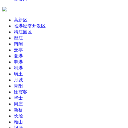
高新区
临港经济开发区
靖江园区
澄江
南闸
云亭
夏港
申港
利港
璜土
月城
青阳
徐霞客
华士
周庄
新桥
长泾
顾山
祝塘