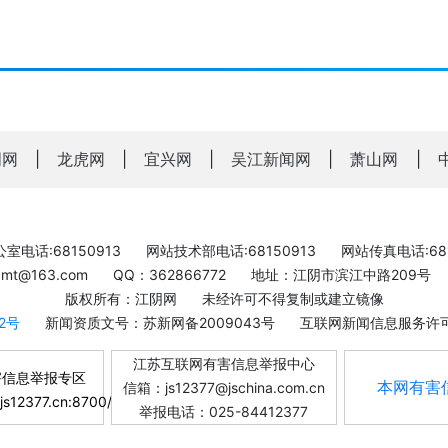
明网
|
龙虎网
|
宜兴网
|
吴江新闻网
|
萧山网
|
室电话:68150913
网站技术部电话:68150913
网站传真电话:681
bxmt@163.com
QQ：362866772
地址：江阴市滨江中路209号
版权所有：江阴网
未经许可不得复制或建立镜像
-2号
新闻资质文号：苏新网备2009043号
互联网新闻信息服务许可证
江苏互联网有害信息举报中心
害信息举报专区
本网有害
信箱：js12377@jschina.com.cn
.js12377.cn:8700/
举报电话：025-84412377