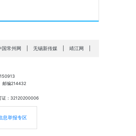
中国常州网
|
无锡新传媒
|
靖江网
|
50913
邮编214432
：32120200006
信息举报专区