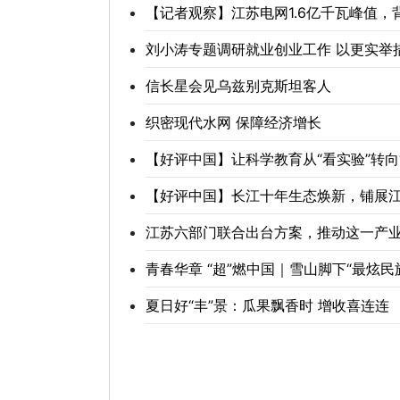
【记者观察】江苏电网1.6亿千瓦峰值，
刘小涛专题调研就业创业工作 以更实举
信长星会见乌兹别克斯坦客人
织密现代水网 保障经济增长
【好评中国】让科学教育从“看实验”转向
【好评中国】长江十年生态焕新，铺展
江苏六部门联合出台方案，推动这一产
青春华章 “超”燃中国｜雪山脚下“最炫
夏日好“丰”景：瓜果飘香时 增收喜连连