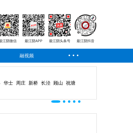
最江阴微信
最江阴APP
最江阴头条号
最江阴抖音
融视频
客
华士
周庄
新桥
长泾
顾山
祝塘