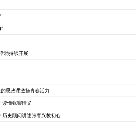
碑
”
活动持续开展
走的思政课激扬青春活力
 读懂张謇情义
 历史顾问讲述张謇兴教初心