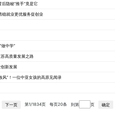
背后隐秘“推手”竟是它
措稳就业更优服务促创业
“做中学”
江苏高质量发展之路
业创新发展
民族风”！一位中亚女孩的高原见闻录
第1/1834页
每页20条
到第
页
下一页
确定