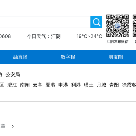
0608
今日天气：江阴
19℃~24℃
江阴发布微信
融直播
数字报
朋友圈
协
公安局
区
澄江
南闸
云亭
夏港
申港
利港
璜土
月城
青阳
徐霞
篇章
>