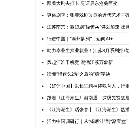
跟着大剧去打卡 见证启东沧桑巨变
更俗剧院：张謇戏剧改良的近代艺术丰
江苏南京：微短剧“轻骑兵”谋划加速“出海
行进中国｜“泰州队列”，迈向AI+
助力毕业生择业就业！江苏8月系列招聘
风起江淮千帆竞 潮涌江苏万象新
读懂“增速5.2%”之后的“稳”字诀
【好评中国】以长征精神铸魂育人，行
跟着《江海潮生》游南通：探访先贤故居
《江海潮生》话张謇丨《江海潮生》热播
活力中国调研行｜从“锅底洼”到“聚宝盆”