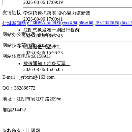
2026-08-06 17:09:19
友情链接：
学深悟透抓落实 凝心聚力谱新篇
2026-08-06 17:00:41
盐城新闻网
|
江阴宣传文明网
|
龙虎网
|
宜兴网
|
吴江新闻网
|
萧山
江阴气象发布一则出行提醒
网站办公室电话:68150913
2026-08-06 16:07:45
网站技术部电话:68150913
明晨最低气温28℃
2026-08-06 15:56:23
网站传真电话:68150913
放假通知！准备买票！
2026-08-06 15:05:05
E-mail：jyrbxmt@163.com
QQ：362866772
地址：江阴市滨江中路209号
邮编214432
版权所有：江阴网