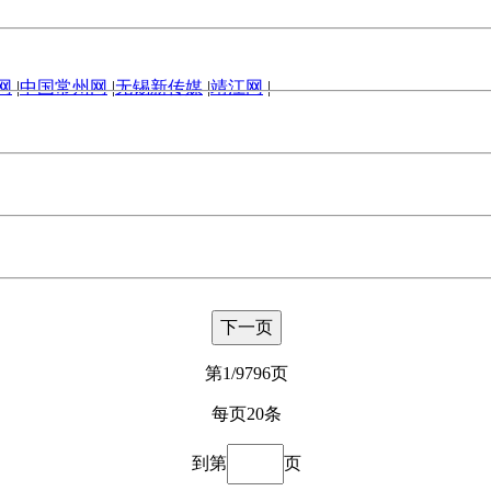
网
|
中国常州网
|
无锡新传媒
|
靖江网
|
下一页
第1/9796页
每页20条
到第
页