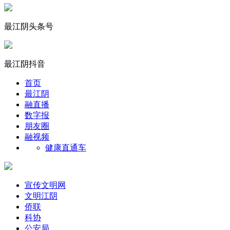
最江阴头条号
最江阴抖音
首页
最江阴
融直播
数字报
朋友圈
融视频
健康直通车
宣传文明网
文明江阴
侨联
科协
公安局