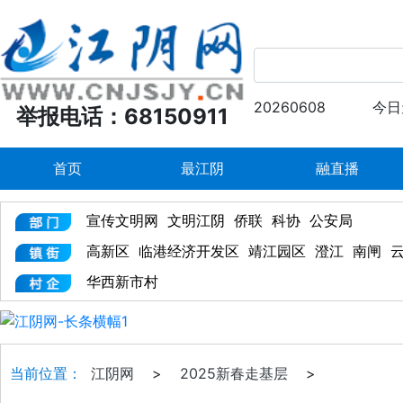
20260608
今日
举报电话：68150911
首页
最江阴
融直播
宣传文明网
文明江阴
侨联
科协
公安局
高新区
临港经济开发区
靖江园区
澄江
南闸
华西新市村
当前位置：
江阴网
>
2025新春走基层
>