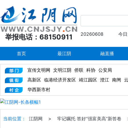
20260608
今日
举报电话：68150911
首页
最江阴
融直播
宣传文明网
文明江阴
侨联
科协
公安局
高新区
临港经济开发区
靖江园区
澄江
南闸
华西新市村
当前位置：
江阴网
>
牢记嘱托 答好“强富美高”新答卷