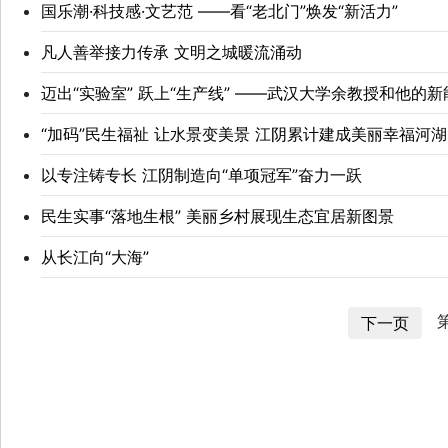
国乐潮·科技感·文艺范 ——看“老北门”焕发“新活力”
凡人善举接力传承 文明之城暖流涌动
迈出“实验室” 跃上“生产线” ——武汉大学余教授和他的
“加码”民生福祉 让水景变美景 江阴累计建成美丽幸福河湖5
以专注铸专长 江阴制造向“单项冠军”奋力一跃
民生实事“落地生根” 美丽乡村展现生态宜居新图景
从长江向“大海”
第
下一页