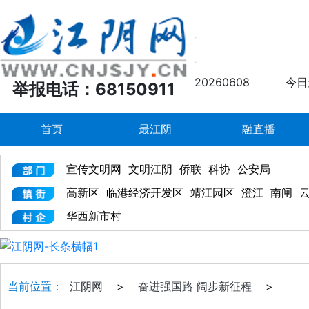
20260608
今日
举报电话：68150911
首页
最江阴
融直播
宣传文明网
文明江阴
侨联
科协
公安局
高新区
临港经济开发区
靖江园区
澄江
南闸
华西新市村
当前位置：
江阴网
>
奋进强国路 阔步新征程
>