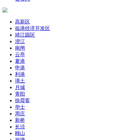
高新区
临港经济开发区
靖江园区
澄江
南闸
云亭
夏港
申港
利港
璜土
月城
青阳
徐霞客
华士
周庄
新桥
长泾
顾山
祝塘