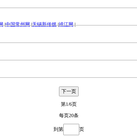
网
|
中国常州网
|
无锡新传媒
|
靖江网
|
下一页
第1/6页
每页20条
到第
页