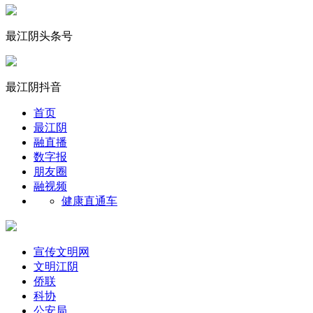
最江阴头条号
最江阴抖音
首页
最江阴
融直播
数字报
朋友圈
融视频
健康直通车
宣传文明网
文明江阴
侨联
科协
公安局