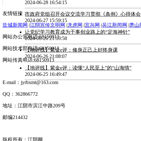
2024-06-28 16:54:15
友情链接：
市政府党组召开会议交流学习贯彻《条例》心得体会
2024-06-27 15:59:15
盐城新闻网
|
江阴宣传文明网
|
龙虎网
|
宜兴网
|
吴江新闻网
|
萧山
让党纪学习教育成为干事创业路上的“定海神针”
网站办公室电话:68150913
2024-06-26 21:10:58
网站技术部电话:68150913
【地评线】紫金e评：修身正己上好终身课
2024-06-26 21:08:07
网站传真电话:68150913
【地评线】紫金e评：读懂“人民至上”的“山海情”
2024-06-25 16:49:47
E-mail：jyrbxmt@163.com
QQ：362866772
地址：江阴市滨江中路209号
邮编214432
版权所有：江阴网