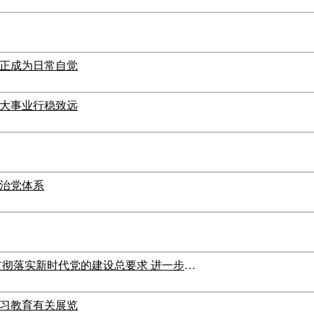
正成为日常自觉
大事业行稳致远
治党体系
习近平在中共中央政治局第十五次集体学习时强调 贯彻落实新时代党的建设总要求 进一步健全全面从严治党体系
习教育有关展览