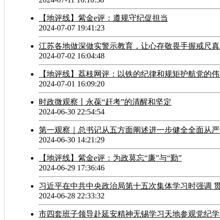
【地评线】紫金e评：遵规守纪促担当
2024-07-07 19:41:23
江苏各地做深做实警示教育，让心存敬畏手握戒尺真
2024-07-02 16:04:48
【地评线】荔枝网评：以铁的纪律和规矩护航党的伟
2024-07-01 16:09:20
时政微观察丨永葆“赶考”的清醒和坚定
2024-06-30 22:54:54
第一观察｜总书记从五方面阐述进一步健全全面从严
2024-06-30 14:21:29
【地评线】紫金e评：为政莫忘“廉”与“勤”
2024-06-29 17:36:46
2024-06-28 22:33:32
市四套班子领导赴延安精神无锡学习天地参观党纪学