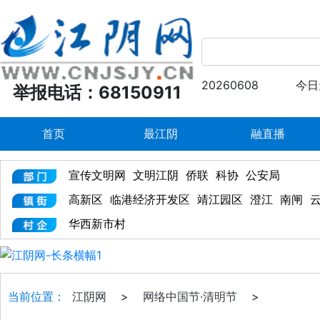
20260608
今日
举报电话：68150911
首页
最江阴
融直播
宣传文明网
文明江阴
侨联
科协
公安局
高新区
临港经济开发区
靖江园区
澄江
南闸
华西新市村
当前位置：
江阴网
>
网络中国节·清明节
>