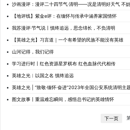
沙画漫评：漫评二十四节气·清明——况是清明好天气 不
【地评线】紫金e评：在缅怀与传承中涵养家国情怀
我苏漫评·节气说丨慎终追远，思念绵长，不负清明
【英雄之光】习言道｜一个有希望的民族不能没有英雄
山河记得，我们记得
学习进行时丨红色资源星罗棋布 红色血脉代代相传
英雄之光︱以国之名 慎终追远
英雄之光 | “致敬·缅怀·奋进”2023年全国公安系统清明主
图文故事丨重温难忘瞬间，感悟总书记的英雄情怀
第
下一页