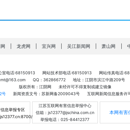
明网
|
龙虎网
|
宜兴网
|
吴江新闻网
|
萧山网
|
室电话:68150913
网站技术部电话:68150913
网站传真电话:681
bxmt@163.com
QQ：362866772
地址：江阴市滨江中路209号
版权所有：江阴网
未经许可不得复制或建立镜像
-2号
新闻资质文号：苏新网备2009043号
互联网新闻信息服务许可证
江苏互联网有害信息举报中心
害信息举报专区
本网有害
信箱：js12377@jschina.com.cn
.js12377.cn:8700/
举报电话：025-84412377