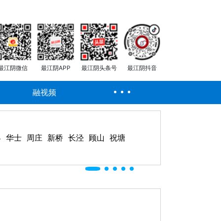
最江阴微信
最江阴APP
最江阴头条号
最江阴抖音
融视频
客
华士
周庄
新桥
长泾
顾山
祝塘