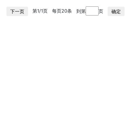
第1/1页
每页20条
到第
页
下一页
确定