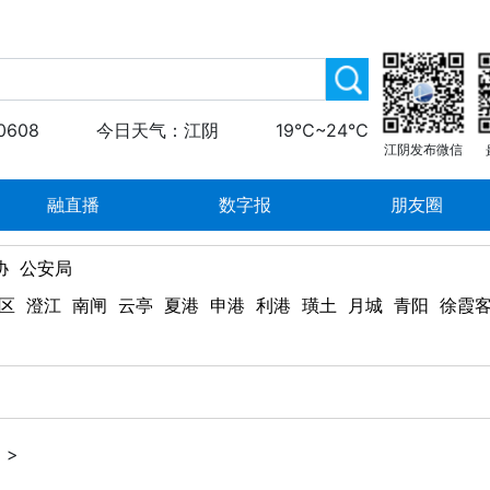
0608
今日天气：江阴
19℃~24℃
江阴发布微信
融直播
数字报
朋友圈
协
公安局
区
澄江
南闸
云亭
夏港
申港
利港
璜土
月城
青阳
徐霞
>