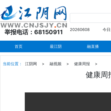
20260608
今日
举报电话：68150911
首页
最江阴
融直播
当前位置：
江阴网
>
融视频
>
健康周报
>
健康周报