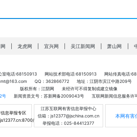
明网
|
龙虎网
|
宜兴网
|
吴江新闻网
|
萧山网
|
室电话:68150913
网站技术部电话:68150913
网站传真电话:681
bxmt@163.com
QQ：362866772
地址：江阴市滨江中路209号
版权所有：江阴网
未经许可不得复制或建立镜像
-2号
新闻资质文号：苏新网备2009043号
互联网新闻信息服务许可证
江苏互联网有害信息举报中心
害信息举报专区
本网有害
信箱：js12377@jschina.com.cn
.js12377.cn:8700/
举报电话：025-84412377