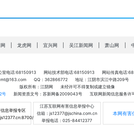
明网
|
龙虎网
|
宜兴网
|
吴江新闻网
|
萧山网
|
室电话:68150913
网站技术部电话:68150913
网站传真电话:681
bxmt@163.com
QQ：362866772
地址：江阴市滨江中路209号
版权所有：江阴网
未经许可不得复制或建立镜像
-2号
新闻资质文号：苏新网备2009043号
互联网新闻信息服务许可证
江苏互联网有害信息举报中心
害信息举报专区
本网有害
信箱：js12377@jschina.com.cn
.js12377.cn:8700/
举报电话：025-84412377