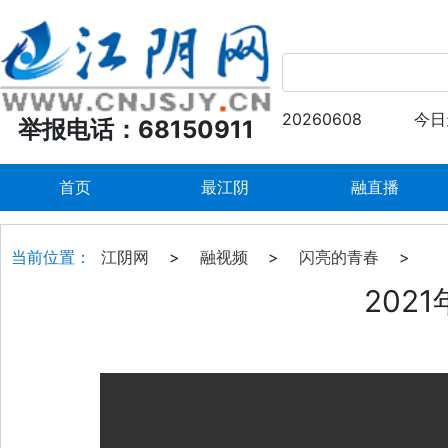
20260608
今日
举报电话：68150911
首页
最江阴
融直播
当前位置：
江阴网
>
融视频
>
闪亮的青春
>
202