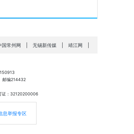
中国常州网
|
无锡新传媒
|
靖江网
|
50913
邮编214432
：32120200006
信息举报专区