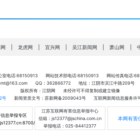
明网
|
龙虎网
|
宜兴网
|
吴江新闻网
|
萧山网
|
室电话:68150913
网站技术部电话:68150913
网站传真电话:681
bxmt@163.com
QQ：362866772
地址：江阴市滨江中路209号
版权所有：江阴网
未经许可不得复制或建立镜像
-2号
新闻资质文号：苏新网备2009043号
互联网新闻信息服务许可证
江苏互联网有害信息举报中心
害信息举报专区
本网有害
信箱：js12377@jschina.com.cn
.js12377.cn:8700/
举报电话：025-84412377