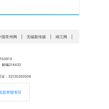
中国常州网
|
无锡新传媒
|
靖江网
|
50913
邮编214432
：32120200006
信息举报专区