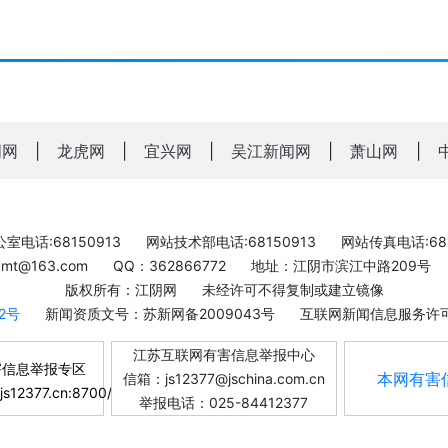
明网
|
龙虎网
|
宜兴网
|
吴江新闻网
|
萧山网
|
室电话:68150913
网站技术部电话:68150913
网站传真电话:681
bxmt@163.com
QQ：362866772
地址：江阴市滨江中路209号
版权所有：江阴网
未经许可不得复制或建立镜像
-2号
新闻资质文号：苏新网备2009043号
互联网新闻信息服务许可证
江苏互联网有害信息举报中心
害信息举报专区
本网有害
信箱：js12377@jschina.com.cn
.js12377.cn:8700/
举报电话：025-84412377