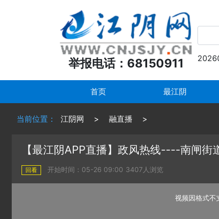
2026
举报电话：68150911
首页
最江阴
当前位置：
江阴网
>
融直播
>
【最江阴APP直播】政风热线----南闸街
开始时间：05-26 09:00
3407人浏览
回看
视频因格式不