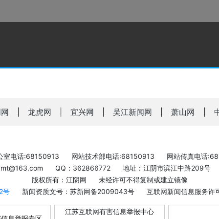
明网
|
龙虎网
|
宜兴网
|
吴江新闻网
|
萧山网
|
室电话:68150913
网站技术部电话:68150913
网站传真电话:681
bxmt@163.com
QQ：362866772
地址：江阴市滨江中路209号
版权所有：江阴网
未经许可不得复制或建立镜像
-2号
新闻资质文号：苏新网备2009043号
互联网新闻信息服务许可证
江苏互联网有害信息举报中心
害信息举报专区