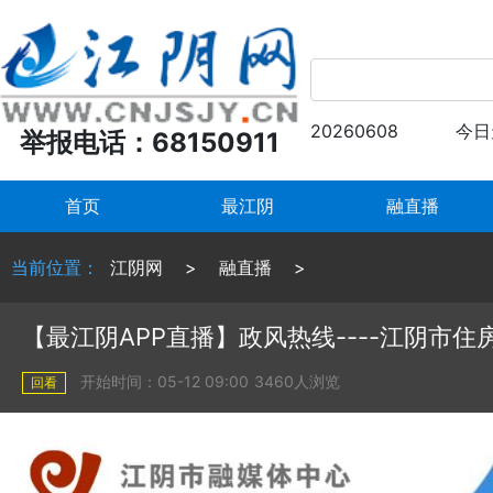
20260608
今日
举报电话：68150911
首页
最江阴
融直播
当前位置：
江阴网
>
融直播
>
【最江阴APP直播】政风热线----江阴市
开始时间：05-12 09:00
3460人浏览
回看