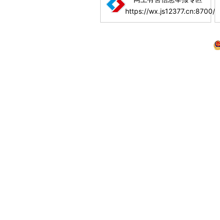
https://wx.js12377.cn:8700/