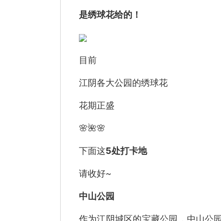
是绣球花给的！
目前
江阴各大公园的绣球花
花期正盛
🌸🌺🌸
下面这
5处打卡地
请收好~
中山公园
作为江阴城区的宝藏公园，中山公