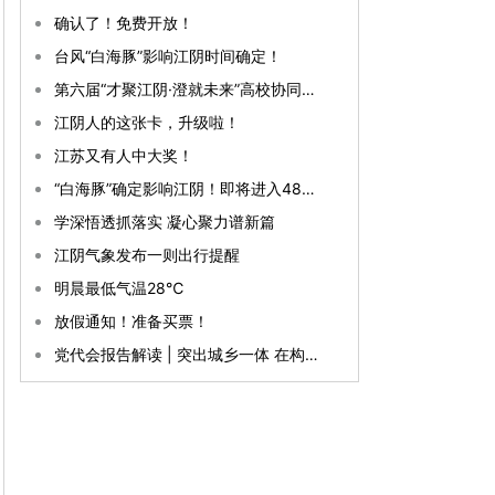
确认了！免费开放！
台风“白海豚”影响江阴时间确定！
第六届“才聚江阴·澄就未来”高校协同引才发展大会暨AI赋能人才发展交流会开幕
江阴人的这张卡，升级啦！
江苏又有人中大奖！
“白海豚”确定影响江阴！即将进入48小时警戒线！
学深悟透抓落实 凝心聚力谱新篇
江阴气象发布一则出行提醒
明晨最低气温28℃
放假通知！准备买票！
党代会报告解读 | 突出城乡一体 在构建融合发展新格局上全面发力