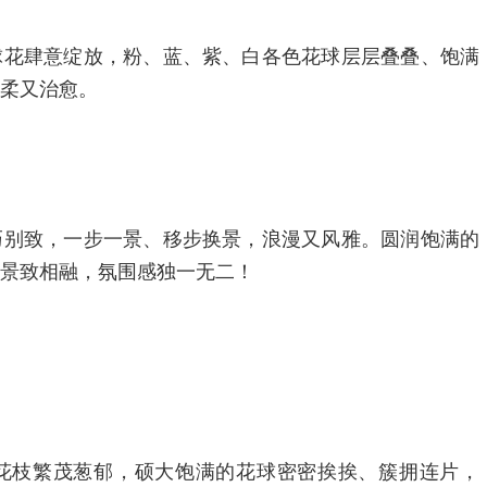
球花肆意绽放，粉、蓝、紫、白各色花球层层叠叠、饱满
柔又治愈。
巧别致，一步一景、移步换景，浪漫又风雅。圆润饱满的
景致相融，氛围感独一无二！
花枝繁茂葱郁，硕大饱满的花球密密挨挨、簇拥连片，