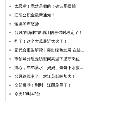
太恶劣！竟然是假的！确认系摆拍
江阴公积金最新通知！
这里琴声悠扬！
台风“白海豚”影响江阴最强时段定了！
炸了！这个大瓜最近太火了！
党代会报告解读 | 突出绿色发展 在描绘美丽江阴新画卷上全面发力
市领导分组走访慰问高温下坚守岗位的一线劳动者
痛心，弟弟落水，妈妈、哥哥下水救人不幸溺亡，现场目击者：爸爸抱着弟弟守在岸边，弟弟一直在哭
台风路线变了！对江苏影响加大！
全部爆满！刚刚，江阴刷屏了！
今天19时42分……