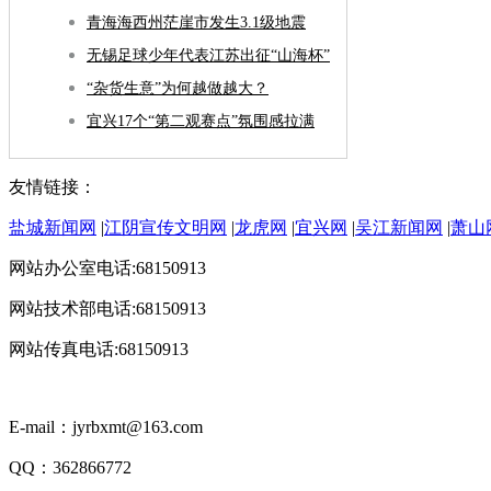
青海海西州茫崖市发生3.1级地震
无锡足球少年代表江苏出征“山海杯”
“杂货生意”为何越做越大？
宜兴17个“第二观赛点”氛围感拉满
友情链接：
盐城新闻网
|
江阴宣传文明网
|
龙虎网
|
宜兴网
|
吴江新闻网
|
萧山
网站办公室电话:68150913
网站技术部电话:68150913
网站传真电话:68150913
E-mail：jyrbxmt@163.com
QQ：362866772