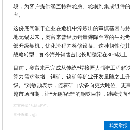
段，为客户提供涵盖特种轮胎、轮辋到集成组件
率。
这份底气源于企业在危机中淬炼出的审慎基因与持续
地无锡以来，奥富来曾经历销量骤降至零的生死
部升级契机，优化流程并检修设备。这种韧性使
战略转型，如今海外销售占比长期稳定在80%以上，
目前，奥富来已完成从传统“焊接匠人”到“工程解
算力需求激增，铜矿、镍矿等矿业开发量随之上
级。”刘敏劼表示，随着矿山设备向更大吨位、更
越市场周期，让“无锡智造”的钢铁巨轮，继续驶向
本文来源"无锡日报"。
责任编辑：qjh
我要举报