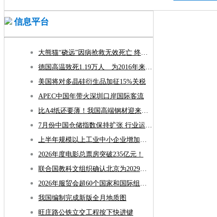
信息平台
大熊猫“硗远”因病抢救无效死亡 终年33岁
德国高温致死1.19万人 为2016年来最高纪录
美国将对多晶硅衍生品加征15%关税
APEC中国年带火深圳口岸国际客流
比A4纸还要薄！我国高端钢材迎来密集突破
7月份中国仓储指数保持扩张 行业运行韧性较强
上半年规模以上工业中小企业增加值同比增长5.8%
2026年度电影总票房突破235亿元！
联合国教科文组织确认北京为2029年“世界建筑之都”
2026年服贸会超60个国家和国际组织确认参展参会
我国编制完成新版全月地质图
旺庄路公铁立交工程按下快进键