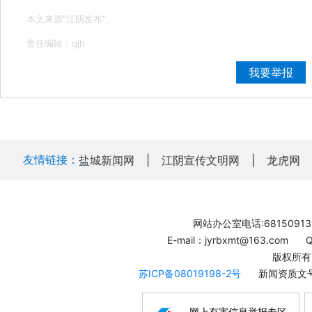
本文来源"江阴发布"。
责任编辑：qjh
我要举报
友情链接：
盐城新闻网
|
江阴宣传文明网
|
龙虎网
网站办公室电话:68150913
E-mail：jyrbxmt@163.com
版权所有
苏ICP备08019198-2号
新闻资质文号
网上有害信息举报专区