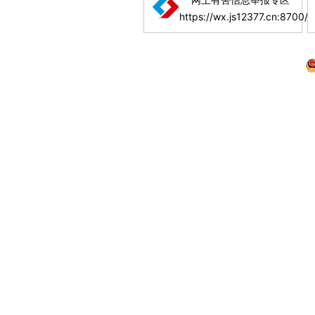
https://wx.js12377.cn:8700/