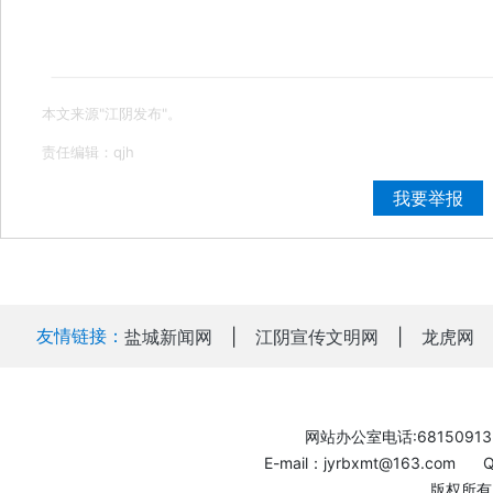
本文来源"江阴发布"。
责任编辑：qjh
我要举报
友情链接：
盐城新闻网
|
江阴宣传文明网
|
龙虎网
网站办公室电话:68150913
E-mail：jyrbxmt@163.com
版权所有