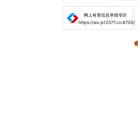
网上有害信息举报专区
https://wx.js12377.cn:8700/