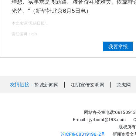
理想、实事求是闯新路、艰苦奋斗攻难关、依靠群
光芒。”（新华社北京6月5日电）
本文来源"无锡日报"。
责任编辑：qjh
我要举报
友情链接：
盐城新闻网
|
江阴宣传文明网
|
龙虎网
网站办公室电话:68150913
E-mail：jyrbxmt@163.com
版权所有
苏ICP备08019198-2号
新闻资质文号