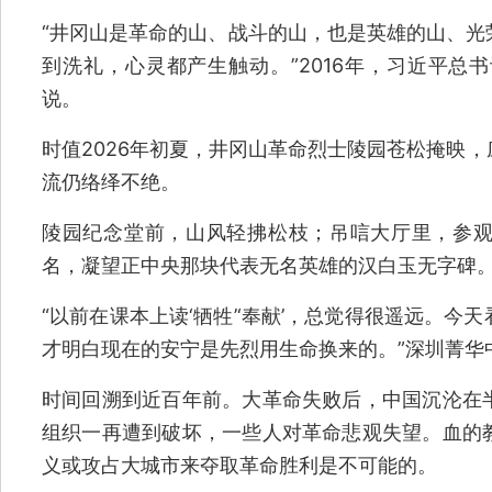
“井冈山是革命的山、战斗的山，也是英雄的山、光
到洗礼，心灵都产生触动。”2016年，习近平总
说。
时值2026年初夏，井冈山革命烈士陵园苍松掩映
流仍络绎不绝。
陵园纪念堂前，山风轻拂松枝；吊唁大厅里，参
名，凝望正中央那块代表无名英雄的汉白玉无字碑
“以前在课本上读‘牺牲’‘奉献’，总觉得很遥远。
才明白现在的安宁是先烈用生命换来的。”深圳菁华
时间回溯到近百年前。大革命失败后，中国沉沦在
组织一再遭到破坏，一些人对革命悲观失望。血的
义或攻占大城市来夺取革命胜利是不可能的。