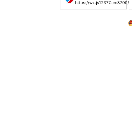
https://wx.js12377.cn:8700/