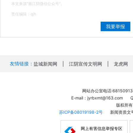
本文来源"最江阴微信公众号"。
责任编辑：qjh
我要举报
友情链接：
盐城新闻网
|
江阴宣传文明网
|
龙虎网
网站办公室电话:68150913
E-mail：jyrbxmt@163.com
版权所有
苏ICP备08019198-2号
新闻资质文号
网上有害信息举报专区