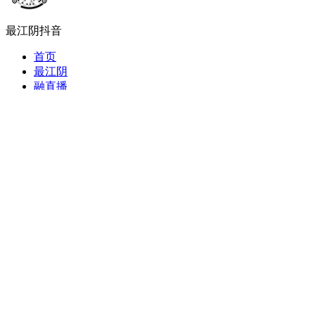
最江阴抖音
首页
最江阴
融直播
数字报
朋友圈
融视频
健康直通车
当前位
江阴
>
朋友
>
扎根深山——守护三峡“植物界