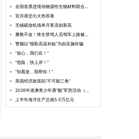
全国首票进境动物源性生物材料联合监管试点在锡落地
宜兴港交出火热答卷
无锡硕放机场单月客流创新高
屡教不改！终生禁驾人员驾车上路被依法严惩
警惕以“领取高温补贴”为由实施诈骗
“放心，我们在！”
“危险，快上岸！”
“别着急，我帮你！”
美国经济政策陷“不可能三角”
2026年港澳青少年遇“舰”军营活动（湛江）开营
上半年海洋生产总值5.5万亿元