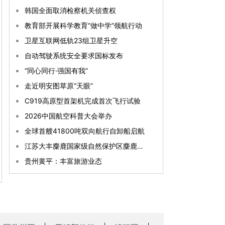
韩国全面取消检察机关侦查权
教育部开展科学教育“做中学”领航行动
卫星互联网低轨23组卫星升空
自动驾驶系统安全要求国标发布
“同心同行·强国有我”
走近明安图草原“天眼”
C919高原型首架机完成首次飞行试验
2026中国航空科普大会举办
全球首艘41800吨双向航行自卸船启航
江苏大丰麋鹿国家级自然保护区麋鹿种群数量已突破8800头
贵州黄平：丰富旅游业态