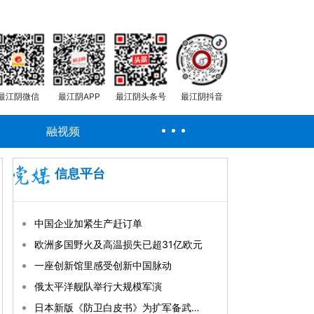
最江阴微信
最江阴APP
最江阴头条号
最江阴抖音
融视频
信息平台
中国企业加紧生产赶订单
欧洲多国野火及高温损失已超31亿欧元
一座创新馆里感受创新中国脉动
俄太平洋舰队举行大规模军演
日本新版《防卫白皮书》为扩军备武铺路