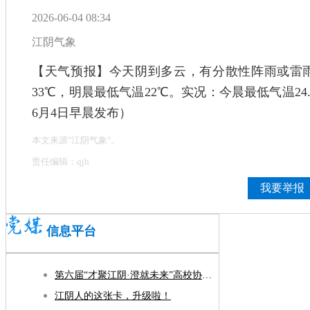
2026-06-04 08:34
江阴气象
【天气预报】今天阴到多云，有分散性阵雨或雷雨
33℃，明晨最低气温22℃。实况：今晨最低气温24
6月4日早晨发布）
本文来源"江阴气象"。
责任编辑：qjh
我要举报
信息平台
第六届“才聚江阴·澄就未来”高校协同引才发展大会暨AI赋能人才发展交流会开幕
江阴人的这张卡，升级啦！