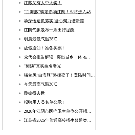
江苏又有人中大奖！
“白海豚”确定影响江阴！即将进入48小时警戒线！
学深悟透抓落实 凝心聚力谱新篇
江阴气象发布一则出行提醒
明晨最低气温28℃
放假通知！准备买票！
党代会报告解读 | 突出城乡一体 在构建融合发展新格局上全面发力
“梅姨”真实姓名曝光
强台风“白海豚”路径变了！登陆时间更新！
今天最高气温36℃
黎彼得去世
拟聘用人员名单公示！
2026年江阴市医疗卫生单位公开招聘合同制工作人员笔试公告
江苏省2026年普通高校招生普通类专科批次征求志愿投档线