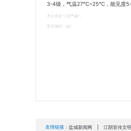
3-4级，气温27℃~25℃，能见度
本文来源"江阴气象"。
责任编辑：qjh
友情链接：
盐城新闻网
|
江阴宣传文