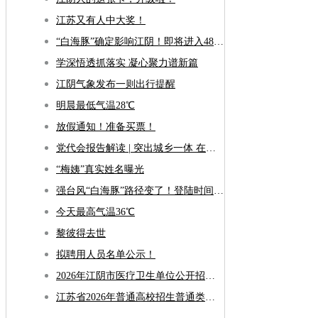
江苏又有人中大奖！
“白海豚”确定影响江阴！即将进入48小时警戒线！
学深悟透抓落实 凝心聚力谱新篇
江阴气象发布一则出行提醒
明晨最低气温28℃
放假通知！准备买票！
党代会报告解读 | 突出城乡一体 在构建融合发展新格局上全面发力
“梅姨”真实姓名曝光
强台风“白海豚”路径变了！登陆时间更新！
今天最高气温36℃
黎彼得去世
拟聘用人员名单公示！
2026年江阴市医疗卫生单位公开招聘合同制工作人员笔试公告
江苏省2026年普通高校招生普通类专科批次征求志愿投档线