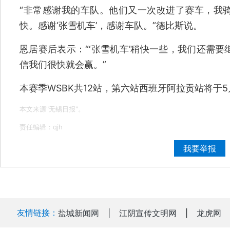
“非常感谢我的车队。他们又一次改进了赛车，我
快。感谢‘张雪机车’，感谢车队。”德比斯说。
恩居赛后表示：“‘张雪机车’稍快一些，我们还需
信我们很快就会赢。”
本赛季WSBK共12站，第六站西班牙阿拉贡站将于5
本文来源"无锡日报"。
责任编辑：qjh
我要举报
友情链接：
盐城新闻网
|
江阴宣传文明网
|
龙虎网