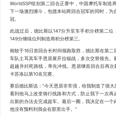
WorldSSP组别第二回合正赛中，中国摩托车制造
下一场激烈缠斗，包揽本站两回合冠军的同时，为自
冠。
此战过后，德比斯以147分升至车手积分榜第二位
149分继续位列制造商积分榜第三。
相较于16日首回合长时间领跑取胜，德比斯在第二
车队土耳其车手恩居展开拉锯战，多次交替领先。
超越并封死路线，率先冲线。恩居继首回合后再次获
卡苏洛以第10名完赛。
赛后德比斯说：“今天恩居非常强，给我制造了很大
看到他马上改变骑行线路和方式，防止我下一次再
出新的办法去完成超车。最后一圈，我决定在一个
他没有预料到我会在那里出手。”