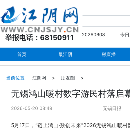
20260608
今日
举报电话：68150911
首页
最江阴
融直播
当前位置：
江阴网
>
朋友圈
>
无锡鸿山暖村数字游民村落启
2026-05-20 08:49
无锡日报
5月17日，“链上鸿山·数创未来”2026无锡鸿山