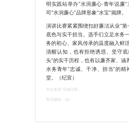
明实践站举办“水润廉心·青年说廉
司“水润廉心”品牌形象“水宝”揭牌。
演讲比赛紧紧围绕扣好廉洁从业“第
底色与实干担当。选手们立足水务
务的初心、家风传承的温度融入鲜
清醒认知，也有拒绝诱惑、坚守底
头”的实干历程，也有以廉齐家、涵
水务青年“忠诚、干净、担当”的
堂。（纪宣）
本文来源"无锡日报"。
责任编辑：qjh