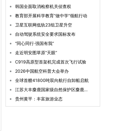
韩国全面取消检察机关侦查权
教育部开展科学教育“做中学”领航行动
卫星互联网低轨23组卫星升空
自动驾驶系统安全要求国标发布
“同心同行·强国有我”
走近明安图草原“天眼”
C919高原型首架机完成首次飞行试验
2026中国航空科普大会举办
全球首艘41800吨双向航行自卸船启航
江苏大丰麋鹿国家级自然保护区麋鹿种群数量已突破8800头
贵州黄平：丰富旅游业态