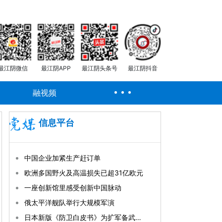
最江阴微信
最江阴APP
最江阴头条号
最江阴抖音
融视频
信息平台
中国企业加紧生产赶订单
欧洲多国野火及高温损失已超31亿欧元
一座创新馆里感受创新中国脉动
俄太平洋舰队举行大规模军演
日本新版《防卫白皮书》为扩军备武铺路