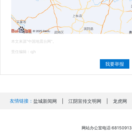
本文来源"中国地震台网"。
责任编辑：qjh
我要举报
友情链接：
盐城新闻网
|
江阴宣传文明网
|
龙虎网
网站办公室电话:68150913