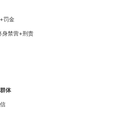
+罚金
终身禁营+刑责
群体
信