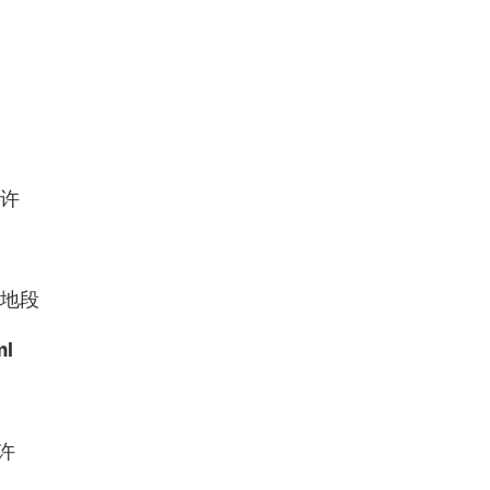
分许
地段
ml
许