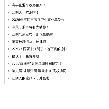
赛事直通车线路更新！
江阴人，吃瓜啦！
2026年江阴市医疗卫生事业单位公开招聘事业编制工作人员拟聘用人员公示（第一批）
今天，股市将有大动静！
江阴气象发布一则气象提醒
董事长郭恒华，被批捕
27℃！雨要来江阴了！这下真的凉快了！
确认了！免费开放！
台风“白海豚”影响江阴时间确定！
第六届“才聚江阴·澄就未来”高校协同引才发展大会暨AI赋能人才发展交流会开幕
江阴人的这张卡，升级啦！