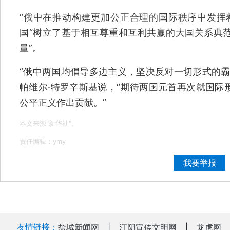
“俄中在推动构建更加公正合理的国际秩序中发挥
国“树立了基于相互尊重和互利共赢的大国关系典
量”。
“俄中两国均倡导多边主义，坚决反对一切形式的霸
帕维尔·特罗辛斯基说，“期待两国元首再次就国际
公平正义作出贡献。”
本文来源"新华社"。
责任编辑：ymy
我要举报
友情链接：
盐城新闻网
|
江阴宣传文明网
|
龙虎网