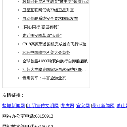
教育部开展科学教育“做中学”领航行动
卫星互联网低轨23组卫星升空
自动驾驶系统安全要求国标发布
“同心同行·强国有我”
走近明安图草原“天眼”
C919高原型首架机完成首次飞行试验
2026中国航空科普大会举办
全球首艘41800吨双向航行自卸船启航
江苏大丰麋鹿国家级自然保护区麋鹿种群数量已突破8800头
贵州黄平：丰富旅游业态
友情链接：
盐城新闻网
|
江阴宣传文明网
|
龙虎网
|
宜兴网
|
吴江新闻网
|
萧山
网站办公室电话:68150913
网站技术部电话:68150913