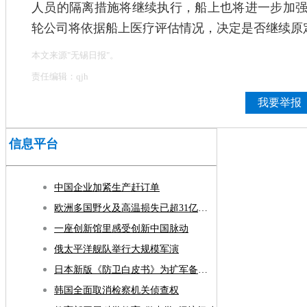
人员的隔离措施将继续执行，船上也将进一步加
轮公司将依据船上医疗评估情况，决定是否继续原
本文来源"无锡日报"。
责任编辑：qjh
我要举报
信息平台
中国企业加紧生产赶订单
欧洲多国野火及高温损失已超31亿欧元
一座创新馆里感受创新中国脉动
俄太平洋舰队举行大规模军演
日本新版《防卫白皮书》为扩军备武铺路
韩国全面取消检察机关侦查权