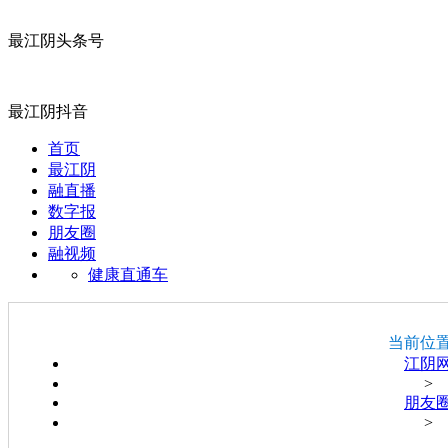
最江阴头条号
最江阴抖音
首页
最江阴
融直播
数字报
朋友圈
融视频
健康直通车
当前位
江阴
>
朋友
>