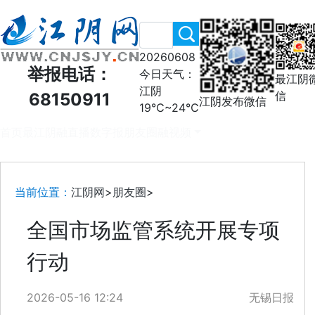
20260608
举报电话：
今日天气：
最江阴
江阴
信
68150911
江阴发布微信
19℃~24℃
首页
最江阴
融直播
数字报
朋友圈
融视频
当前位置：
江阴网
>
朋友圈
>
全国市场监管系统开展专项
行动
2026-05-16 12:24
无锡日报