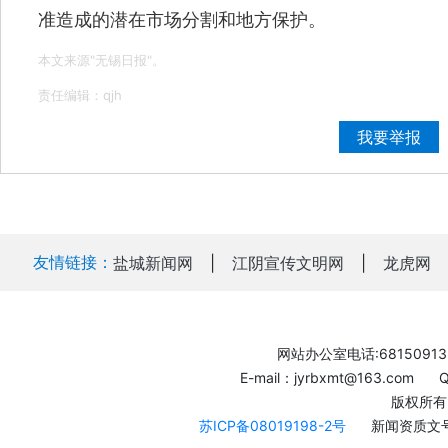
准造成的潜在市场分割和地方保护。
本文来源"无锡日报"。
责任编辑：qjh
我要举报
友情链接：
盐城新闻网
|
江阴宣传文明网
|
龙虎网
网站办公室电话:68150913
E-mail：jyrbxmt@163.com
版权所有
苏ICP备08019198-2号
新闻资质文号