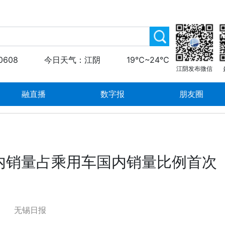
0608
今日天气：江阴
19℃~24℃
江阴发布微信
融直播
数字报
朋友圈
内销量占乘用车国内销量比例首次
无锡日报