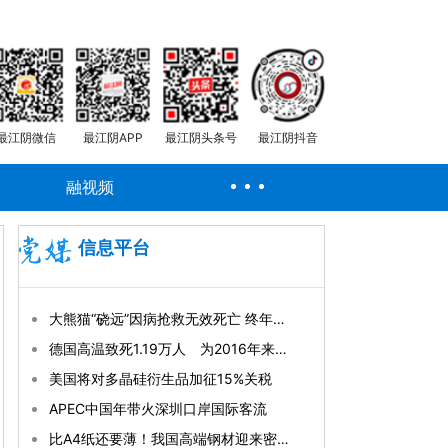
最江阴微信
最江阴APP
最江阴头条号
最江阴抖音
融视频
信息平台
大熊猫“硗远”因病抢救无效死亡 终年33岁
德国高温致死1.19万人 为2016年来最高纪录
美国将对多晶硅衍生品加征15%关税
APEC中国年带火深圳口岸国际客流
比A4纸还要薄！我国高端钢材迎来密集突破