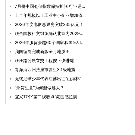
7月份中国仓储指数保持扩张 行业运行韧性较强
上半年规模以上工业中小企业增加值同比增长5.8%
2026年度电影总票房突破235亿元！
联合国教科文组织确认北京为2029年“世界建筑之都”
2026年服贸会超60个国家和国际组织确认参展参会
我国编制完成新版全月地质图
旺庄路公铁立交工程按下快进键
青海海西州茫崖市发生3.1级地震
无锡足球少年代表江苏出征“山海杯”
“杂货生意”为何越做越大？
宜兴17个“第二观赛点”氛围感拉满