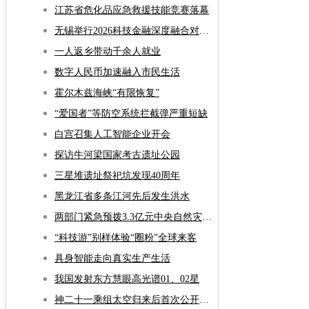
江苏省危化品应急救援技能竞赛落幕
无锡举行2026科技金融深度融合对接会
一人返乡带动千余人就业
数字人民币加速融入市民生活
霍尔木兹海峡“有限恢复”
“爱国者”等防空系统拦截弹严重短缺
白宫召集人工智能企业开会
探访牛河梁国家考古遗址公园
三星堆遗址祭祀坑发现40周年
黑龙江省多条江河先后发生洪水
两部门紧急预拨3.3亿元中央自然灾害救灾资金
“科技游”别样体验“圈粉”全球来客
具身智能走向真实生产生活
我国发射东方慧眼高光谱01、02星
神二十一乘组太空归来后首次公开亮相