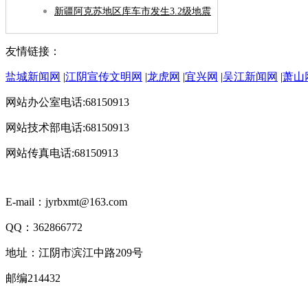
新疆阿克苏地区库车市发生3.2级地震
友情链接：
盐城新闻网
|
江阴宣传文明网
|
龙虎网
|
宜兴网
|
吴江新闻网
|
萧山
网站办公室电话:68150913
网站技术部电话:68150913
网站传真电话:68150913
E-mail：jyrbxmt@163.com
QQ：362866772
地址：江阴市滨江中路209号
邮编214432