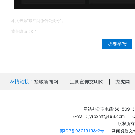
本文来源"最江阴微信公众号"。
责任编辑：qjh
我要举报
友情链接：
盐城新闻网
|
江阴宣传文明网
|
龙虎网
网站办公室电话:68150913
E-mail：jyrbxmt@163.com
版权所有
苏ICP备08019198-2号
新闻资质文号