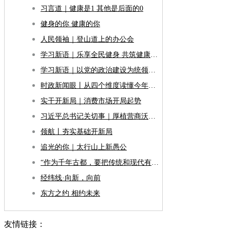
习言道｜健康是1 其他是后面的0
健身的你 健康的你
人民领袖｜登山道上的办公会
学习新语｜乐享全民健身 共筑健康中国
学习新语｜以党的政治建设为统领加强党的各方面建设
时政新闻眼丨从四个维度读懂今年以来中国元首外交
实干开新局｜消费市场开局起势
习近平总书记关切事｜厚植营商沃土推动东北全面振兴
领航丨夯实基础开新局
追光的你｜太行山上新愚公
“作为千年古都，要把传统和现代有机融合在一起”
经纬线·向新，向前
东方之约 相约未来
友情链接：