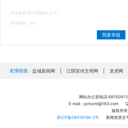
本文来源"最江阴微信公众号"。
责任编辑：ymy
我要举报
友情链接：
盐城新闻网
|
江阴宣传文明网
|
龙虎网
网站办公室电话:68150913
E-mail：jyrbxmt@163.com
版权所有
苏ICP备08019198-2号
新闻资质文号