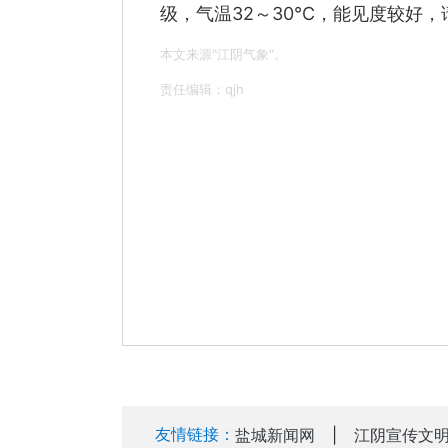
级，气温32～30℃，能见度较好
本文来源"江阴气象"。
责任编辑：qjh
友情链接：
盐城新闻网
|
江阴宣传文