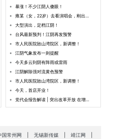
暴涨！不少江阴人傻眼！
雍某（女，22岁）去看演唱会，刚出地铁就被抓
大型演出，定档江阴！
台风最新预判！江阴再发预警
市人民医院敔山湾院区，新调整！
江阴气象发布一则提醒
今天多云到阴有阵雨或雷雨
江阴解除强对流黄色预警
市人民医院敔山湾院区，新调整！
今天，首店开业！
党代会报告解读 | 突出改革开放 在增创区域竞合新优势上全面发力
中国常州网
|
无锡新传媒
|
靖江网
|