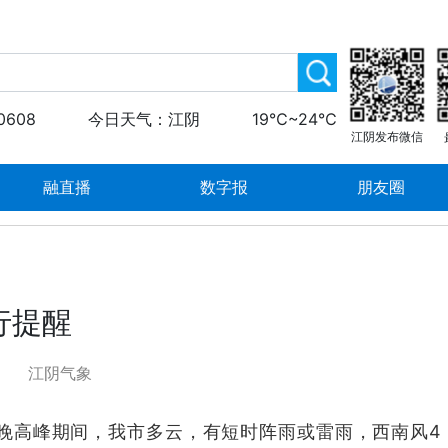
0608
今日天气：江阴
19℃~24℃
江阴发布微信
融直播
数字报
朋友圈
行提醒
江阴气象
晚高峰期间，我市多云，有短时阵雨或雷雨，西南风4