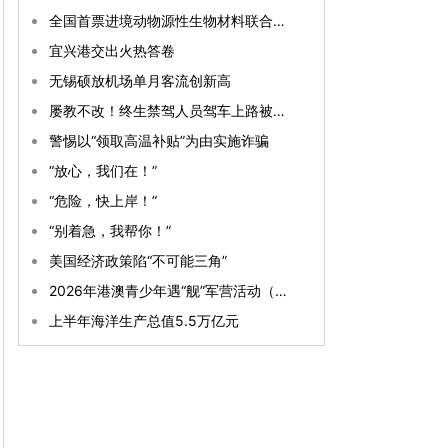
全国首票进境动物源性生物材料联合监管试点在锡落地
宜兴港交出火热答卷
无锡硕放机场单月客流创新高
屡教不改！终生禁驾人员驾车上路被依法严惩
警惕以“领取高温补贴”为由实施诈骗
“放心，我们在！”
“危险，快上岸！”
“别着急，我帮你！”
美国经济政策陷“不可能三角”
2026年港澳青少年遇“舰”军营活动（湛江）开营
上半年海洋生产总值5.5万亿元