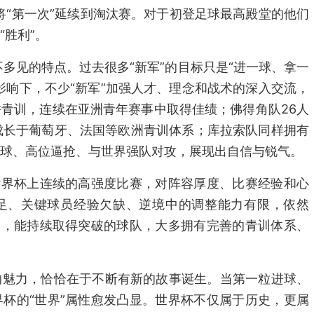
将“第一次”延续到淘汰赛。对于初登足球最高殿堂的他们
“胜利”。
往不多见的特点。过去很多“新军”的目标只是“进一球、拿一
影响下，不少“新军”加强人才、理念和战术的深入交流，
青训，连续在亚洲青年赛事中取得佳绩；佛得角队26人
成长于葡萄牙、法国等欧洲青训体系；库拉索队同样拥有
球、高位逼抢、与世界强队对攻，展现出自信与锐气。
世界杯上连续的高强度比赛，对阵容厚度、比赛经验和心
足、关键球员经验欠缺、逆境中的调整能力有限，依然
明，能持续取得突破的球队，大多拥有完善的青训体系、
的魅力，恰恰在于不断有新的故事诞生。当第一粒进球、
杯的“世界”属性愈发凸显。世界杯不仅属于历史，更属