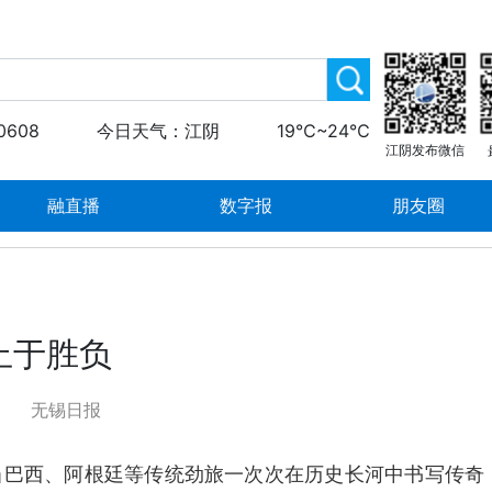
0608
今日天气：江阴
19℃~24℃
江阴发布微信
融直播
数字报
朋友圈
止于胜负
无锡日报
当巴西、阿根廷等传统劲旅一次次在历史长河中书写传奇