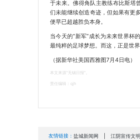
于未来。佛得角队主教练布比斯塔曾
们未能继续创造奇迹，但如果有更
便早已超越胜负本身。
当今天的“新军”成长为未来世界杯
最纯粹的足球梦想。而这，正是世界
（据新华社美国西雅图7月4日电）
本文来源"无锡日报"。
责任编辑：qjh
友情链接：
盐城新闻网
|
江阴宣传文