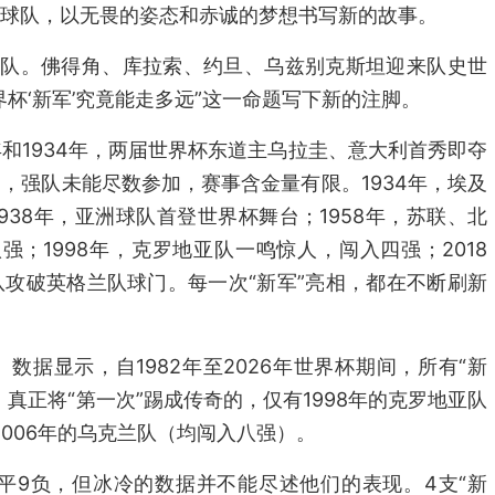
球队，以无畏的姿态和赤诚的梦想书写新的故事。
支球队。佛得角、库拉索、约旦、乌兹别克斯坦迎来队史世
杯‘新军’究竟能走多远”这一命题写下新的注脚。
0年和1934年，两届世界杯东道主乌拉圭、意大利首秀即夺
，强队未能尽数参加，赛事含金量有限。1934年，埃及
938年，亚洲球队首登世界杯舞台；1958年，苏联、北
强；1998年，克罗地亚队一鸣惊人，闯入四强；2018
攻破英格兰队球门。每一次“新军”亮相，都在不断刷新
数据显示，自1982年至2026年世界杯期间，所有“新
真正将“第一次”踢成传奇的，仅有1998年的克罗地亚队
2006年的乌克兰队（均闯入八强）。
胜4平9负，但冰冷的数据并不能尽述他们的表现。4支“新