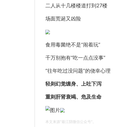
二人从十几楼楼道打到27楼
场面荒诞又凶险
食用毒菌绝不是“闹着玩”
千万别抱有“吃一点点没事”
“往年吃过没问题”的侥幸心理
轻则幻觉缠身、上吐下泻
重则肝肾衰竭、危及生命
本文来源"最江阴微信公众号"。