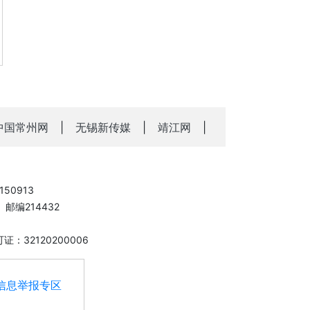
中国常州网
|
无锡新传媒
|
靖江网
|
50913
邮编214432
：32120200006
信息举报专区