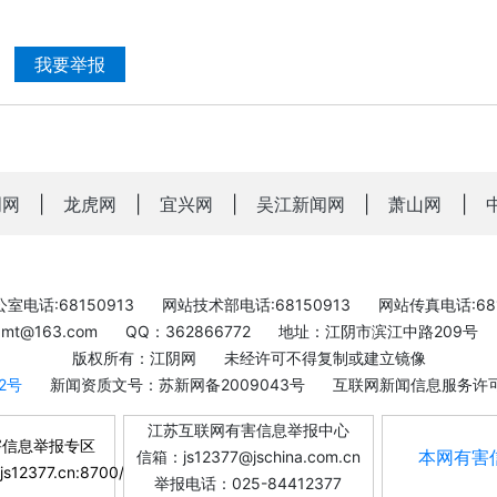
我要举报
明网
|
龙虎网
|
宜兴网
|
吴江新闻网
|
萧山网
|
室电话:68150913
网站技术部电话:68150913
网站传真电话:681
bxmt@163.com
QQ：362866772
地址：江阴市滨江中路209号
版权所有：江阴网
未经许可不得复制或建立镜像
-2号
新闻资质文号：苏新网备2009043号
互联网新闻信息服务许可证
江苏互联网有害信息举报中心
害信息举报专区
本网有害
信箱：js12377@jschina.com.cn
.js12377.cn:8700/
举报电话：025-84412377