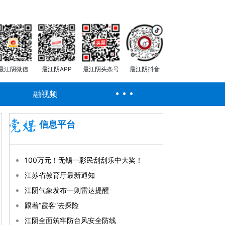
最江阴微信
最江阴APP
最江阴头条号
最江阴抖音
融视频
信息平台
100万元！无锡一彩民刮刮乐中大奖！
江苏省教育厅最新通知
江阴气象发布一则雷达提醒
跟着“霞客”去探险
江阴全面筑牢防台风安全防线