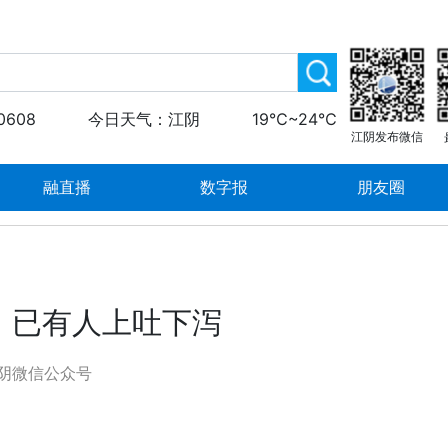
0608
今日天气：江阴
19℃~24℃
江阴发布微信
融直播
数字报
朋友圈
！已有人上吐下泻
阴微信公众号