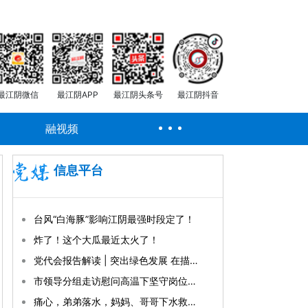
最江阴微信
最江阴APP
最江阴头条号
最江阴抖音
融视频
信息平台
台风“白海豚”影响江阴最强时段定了！
炸了！这个大瓜最近太火了！
党代会报告解读 | 突出绿色发展 在描绘美丽江阴新画卷上全面发力
市领导分组走访慰问高温下坚守岗位的一线劳动者
痛心，弟弟落水，妈妈、哥哥下水救人不幸溺亡，现场目击者：爸爸抱着弟弟守在岸边，弟弟一直在哭