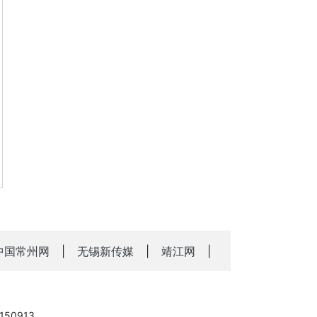
中国常州网
|
无锡新传媒
|
靖江网
|
50913