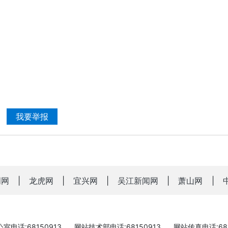
我要举报
明网
|
龙虎网
|
宜兴网
|
吴江新闻网
|
萧山网
|
室电话:68150913
网站技术部电话:68150913
网站传真电话:681