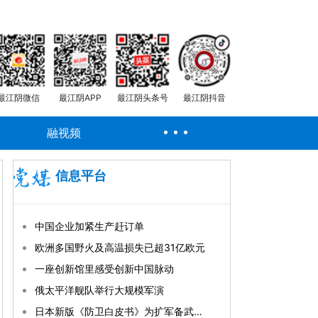
最江阴微信
最江阴APP
最江阴头条号
最江阴抖音
融视频
信息平台
中国企业加紧生产赶订单
欧洲多国野火及高温损失已超31亿欧元
一座创新馆里感受创新中国脉动
俄太平洋舰队举行大规模军演
日本新版《防卫白皮书》为扩军备武铺路