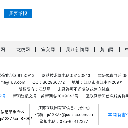
我要举报
明网
|
龙虎网
|
宜兴网
|
吴江新闻网
|
萧山网
|
室电话:68150913
网站技术部电话:68150913
网站传真电话:681
bxmt@163.com
QQ：362866772
地址：江阴市滨江中路209号
版权所有：江阴网
未经许可不得复制或建立镜像
-2号
新闻资质文号：苏新网备2009043号
互联网新闻信息服务许可证
江苏互联网有害信息举报中心
害信息举报专区
本网有害
信箱：js12377@jschina.com.cn
.js12377.cn:8700/
举报电话：025-84412377