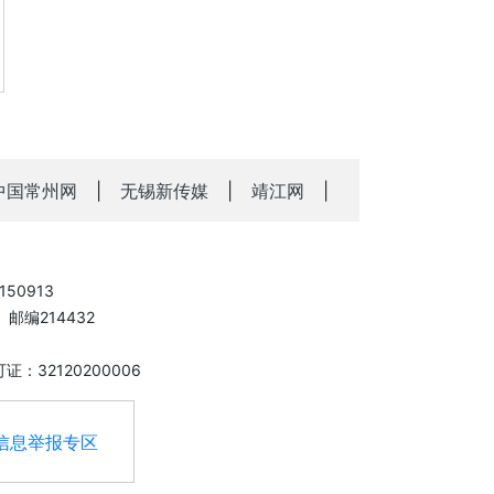
中国常州网
|
无锡新传媒
|
靖江网
|
50913
邮编214432
：32120200006
信息举报专区