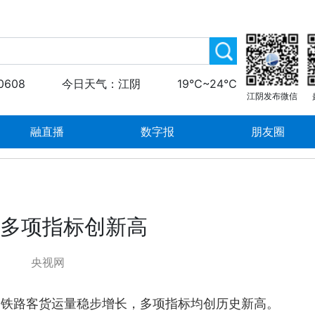
0608
今日天气：江阴
19℃~24℃
江阴发布微信
融直播
数字报
朋友圈
量多项指标创新高
央视网
，铁路客货运量稳步增长，多项指标均创历史新高。