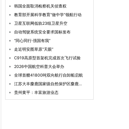
韩国全面取消检察机关侦查权
教育部开展科学教育“做中学”领航行动
卫星互联网低轨23组卫星升空
自动驾驶系统安全要求国标发布
“同心同行·强国有我”
走近明安图草原“天眼”
C919高原型首架机完成首次飞行试验
2026中国航空科普大会举办
全球首艘41800吨双向航行自卸船启航
江苏大丰麋鹿国家级自然保护区麋鹿种群数量已突破8800头
贵州黄平：丰富旅游业态