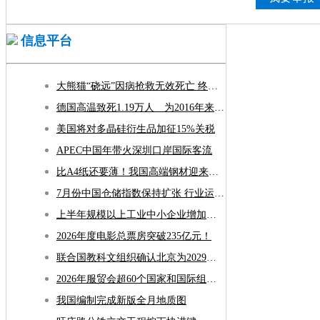
信息平台
大熊猫“硗远”因病抢救无效死亡 终年33岁
德国高温致死1.19万人 为2016年来最高纪录
美国将对多晶硅衍生品加征15%关税
APEC中国年带火深圳口岸国际客流
比A4纸还要薄！我国高端钢材迎来密集突破
7月份中国仓储指数保持扩张 行业运行韧性较强
上半年规模以上工业中小企业增加值同比增长5.8%
2026年度电影总票房突破235亿元！
联合国教科文组织确认北京为2029年“世界建筑之都”
2026年服贸会超60个国家和国际组织确认参展参会
我国编制完成新版全月地质图