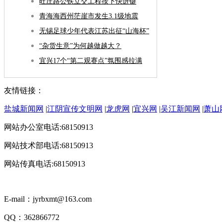
旺庄路公铁立交工程按下快进键
青海海西州茫崖市发生3.1级地震
无锡足球少年代表江苏出征“山海杯”
“杂货生意”为何越做越大？
宜兴17个“第二观赛点”氛围感拉满
友情链接：
盐城新闻网
|
江阴宣传文明网
|
龙虎网
|
宜兴网
|
吴江新闻网
|
萧山
网站办公室电话:68150913
网站技术部电话:68150913
网站传真电话:68150913
E-mail：jyrbxmt@163.com
QQ：362866772